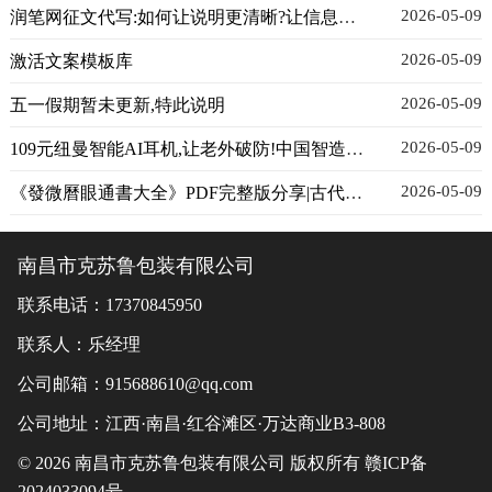
2026-05-09
润笔网征文代写:如何让说明更清晰?让信息更准确!
2026-05-09
激活文案模板库
2026-05-09
五一假期暂未更新,特此说明
2026-05-09
109元纽曼智能AI耳机,让老外破防!中国智造强到不敢信
2026-05-09
《發微曆眼通書大全》PDF完整版分享|古代历法通书|择吉文化
南昌市克苏鲁包装有限公司
联系电话：17370845950
联系人：乐经理
公司邮箱：915688610@qq.com
公司地址：江西·南昌·红谷滩区·万达商业B3-808
©
2026 南昌市克苏鲁包装有限公司 版权所有
赣ICP备
2024033094号